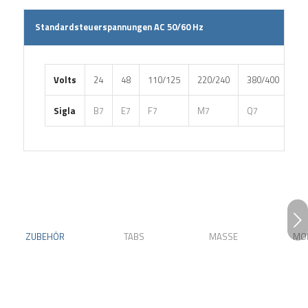
Standardsteuerspannungen AC 50/60 Hz
Volts
24
48
110/125
220/240
380/400
Sigla
B7
E7
F7
M7
Q7
Weiter
ZUBEHÖR
TABS
MASSE
MO