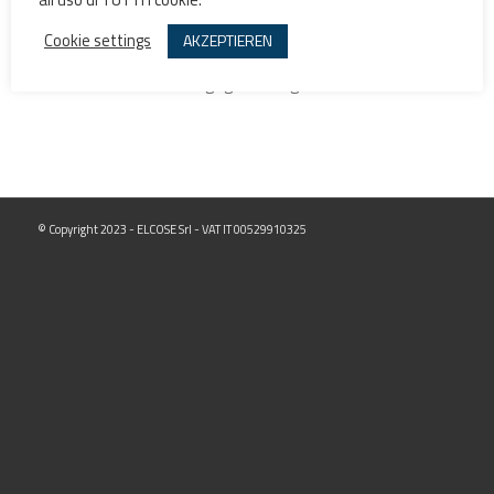
Cookie settings
AKZEPTIEREN
Dein Warenkorb ist gegenwärtig leer.
© Copyright 2023 - ELCOSE Srl - VAT IT 00529910325