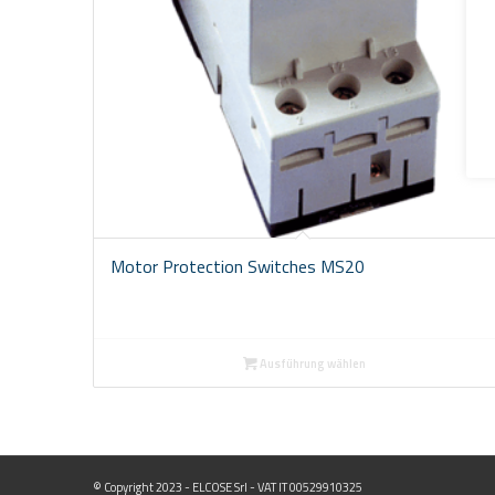
Motor Protection Switches MS20
Ausführung wählen
© Copyright 2023 - ELCOSE Srl - VAT IT 00529910325