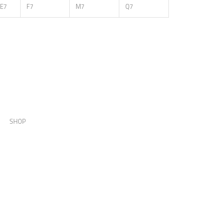
E7
F7
M7
Q7
SHOP