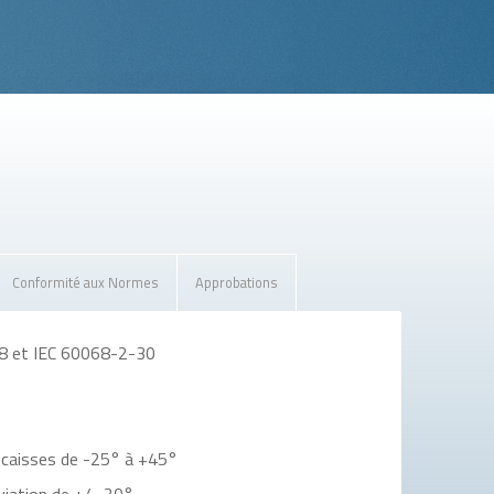
Conformité aux Normes
Approbations
78 et IEC 60068-2-30
n caisses de -25° à +45°
éviation de +/- 20°