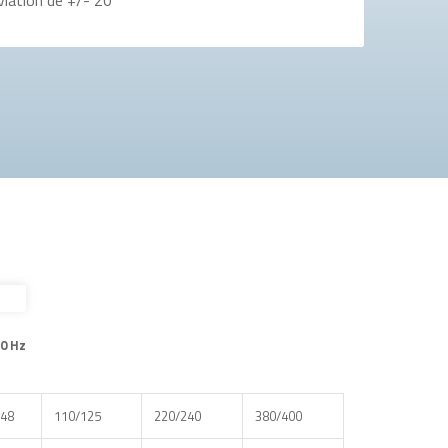
60 Hz
48
110/125
220/240
380/400