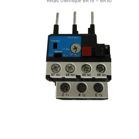
Relais thermique BR16 – BR30