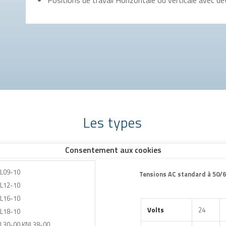
Les types
L09-10
Tensions AC standard à 50/
L12-10
L16-10
Volts
24
L18-10
L30-00 KNL38-00