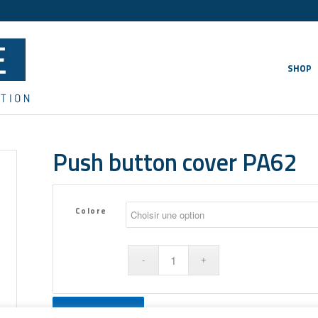
SHOP
Push button cover PA62
Colore
Get a Quote