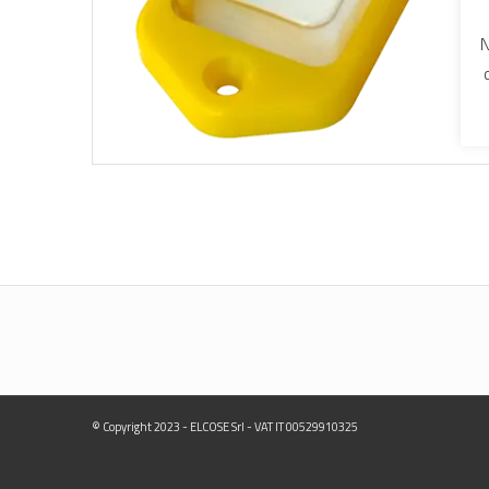
N
© Copyright 2023 - ELCOSE Srl - VAT IT 00529910325