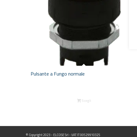
Pulsante a Fungo normale
Scegli
© Copyright 2023 - ELCOSE Srl - VAT IT 00529910325