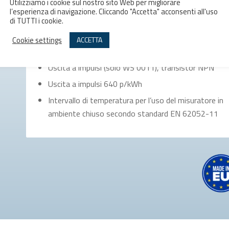
Corrente massima: 32 A
Utilizziamo i cookie sul nostro sito Web per migliorare
l’esperienza di navigazione. Cliccando "Accetta" acconsenti all'uso
Frequenza nominale: 50 o 60 Hz
di TUTTI i cookie.
Contatore: a 7 cifre (6+1), 100 Wh
Cookie settings
ACCETTA
Diodo LED per il flusso di energia, 640 p/kWh
Uscita a impulsi (solo WS 0011), transistor NPN
Uscita a impulsi 640 p/kWh
Intervallo di temperatura per l’uso del misuratore in
ambiente chiuso secondo standard EN 62052-11