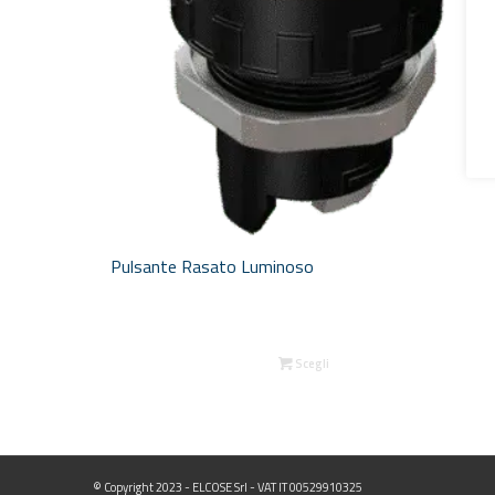
Pulsante Rasato Luminoso
Scegli
© Copyright 2023 - ELCOSE Srl - VAT IT 00529910325