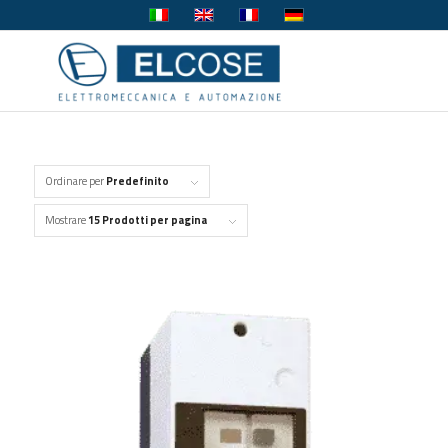
Ordinare per
Predefinito
Mostrare
15 Prodotti per pagina