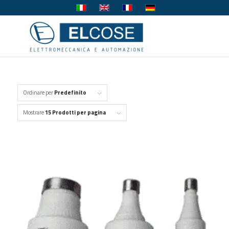
Ordinare per
Predefinito
Mostrare
15 Prodotti per pagina