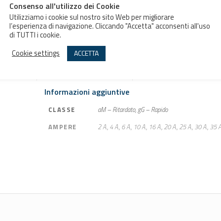
Consenso all'utilizzo dei Cookie
Utilizziamo i cookie sul nostro sito Web per migliorare
Aggiungi al preventivo
l’esperienza di navigazione. Cliccando "Accetta" acconsenti all'uso
di TUTTI i cookie.
Cookie settings
ACCETTA
Informazioni aggiuntive
Informazioni aggiuntive
CLASSE
aM – Ritardato, gG – Rapido
AMPERE
2 A., 4 A., 6 A., 10 A., 16 A., 20 A., 25 A., 30 A., 35 A