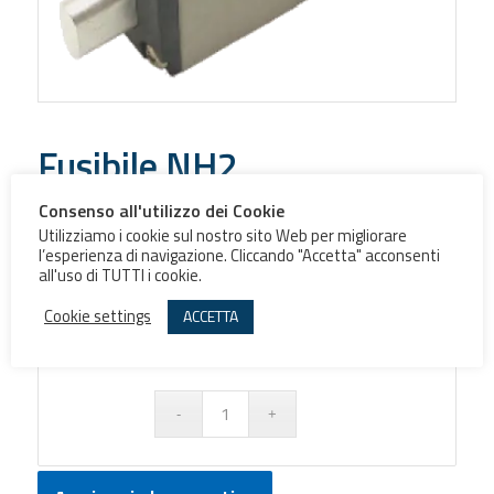
Fusibile NH2
Consenso all'utilizzo dei Cookie
Fusibile a coltello NH2
Utilizziamo i cookie sul nostro sito Web per migliorare
l’esperienza di navigazione. Cliccando "Accetta" acconsenti
all'uso di TUTTI i cookie.
Classe
Cookie settings
ACCETTA
Ampere