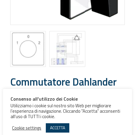
Commutatore Dahlander
Commutatore con polarità (Dahlander) – Schema 13
Consenso all'utilizzo dei Cookie
Utilizziamo i cookie sul nostro sito Web per migliorare
l’esperienza di navigazione. Cliccando "Accetta" acconsenti
Grandezza
all'uso di TUTTI i cookie.
Commutatore
Cookie settings
ACCETTA