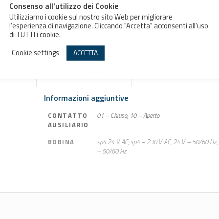
Consenso all'utilizzo dei Cookie
Utilizziamo i cookie sul nostro sito Web per migliorare
l’esperienza di navigazione. Cliccando "Accetta" acconsenti all'uso
Aggiungi al preventivo
di TUTTI i cookie.
Cookie settings
ACCETTA
Informazioni aggiuntive
Informazioni aggiuntive
CONTATTO
01 – Chiuso, 10 – Aperto
AUSILIARIO
BOBINA
sp4 24 V. AC, sp4 – 230 V. AC, 24 V. – 50/60 Hz.,
– 50/60 Hz.