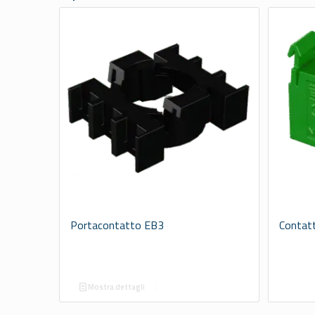
Portacontatto EB3
Contatt
Mostra dettagli