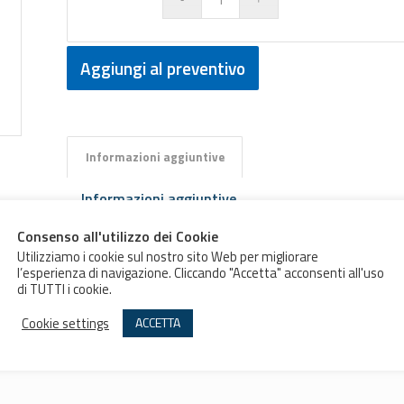
Aggiungi al preventivo
Informazioni aggiuntive
Informazioni aggiuntive
POSIZIONI
EM2BF – 2 Posizioni Fisse, EM2BR – 2 Pos
Consenso all'utilizzo dei Cookie
MANIPOLATORE
Posizioni con ritorno
Utilizziamo i cookie sul nostro sito Web per migliorare
CON BLOCCO
l’esperienza di navigazione. Cliccando "Accetta" acconsenti all'uso
di TUTTI i cookie.
Cookie settings
ACCETTA