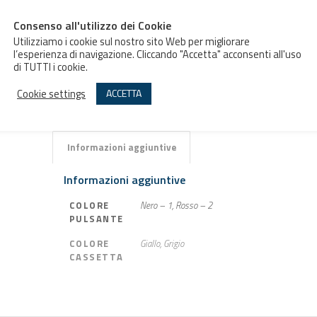
Consenso all'utilizzo dei Cookie
Utilizziamo i cookie sul nostro sito Web per migliorare
l’esperienza di navigazione. Cliccando "Accetta" acconsenti all'uso
di TUTTI i cookie.
Aggiungi al preventivo
Cookie settings
ACCETTA
Informazioni aggiuntive
Informazioni aggiuntive
COLORE
Nero – 1, Rosso – 2
PULSANTE
COLORE
Giallo, Grigio
CASSETTA