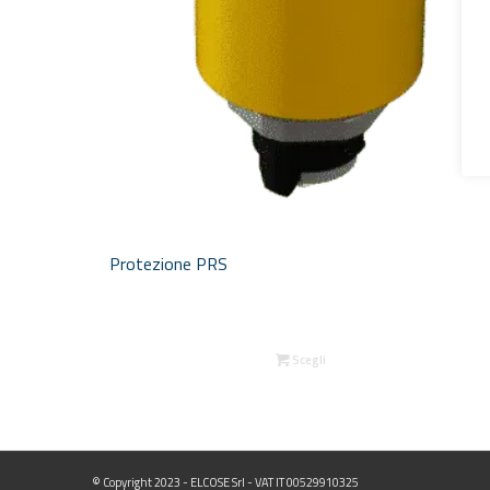
Protezione PRS
Scegli
© Copyright 2023 - ELCOSE Srl - VAT IT 00529910325