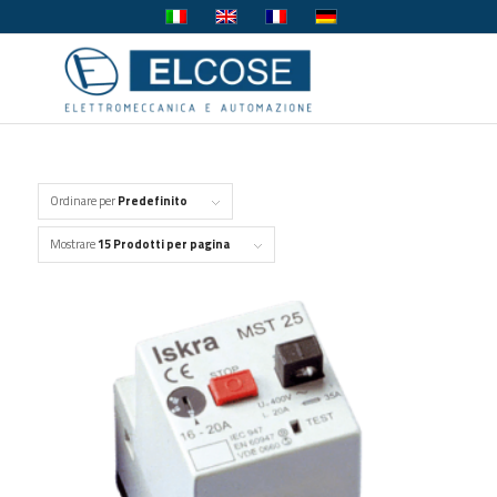
Ordinare per
Predefinito
Mostrare
15 Prodotti per pagina