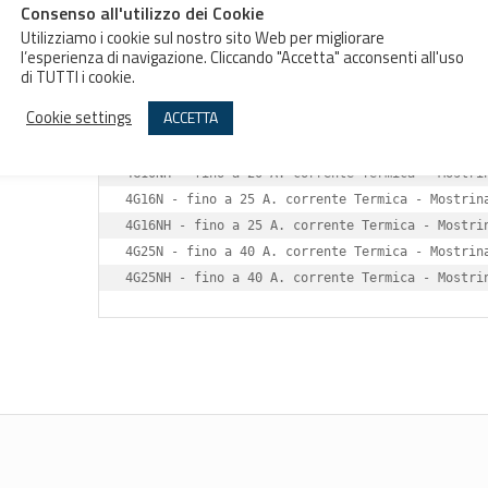
Consenso all'utilizzo dei Cookie
Utilizziamo i cookie sul nostro sito Web per migliorare
Descrizione
Informazioni aggiuntive
l’esperienza di navigazione. Cliccando "Accetta" acconsenti all'uso
di TUTTI i cookie.
Descrizione
Cookie settings
ACCETTA
4G10N - fino a 20 A. corrente Termica - Mostrina
4G10NH - fino a 20 A. corrente Termica - Mostrin
4G16N - fino a 25 A. corrente Termica - Mostrina
4G16NH - fino a 25 A. corrente Termica - Mostrin
4G25N - fino a 40 A. corrente Termica - Mostrina