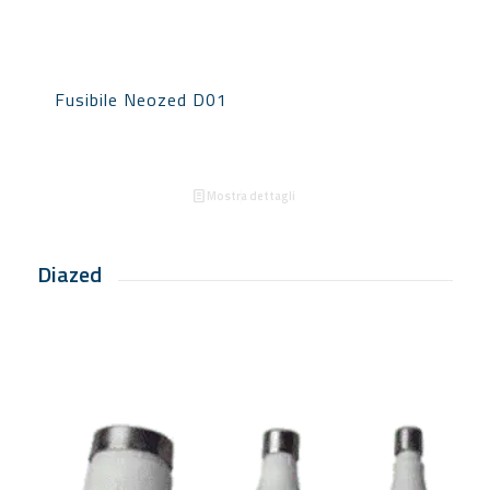
Fusibile Neozed D01
Mostra dettagli
Diazed