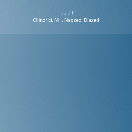
Fusibili
Cilindrici, NH, Neozed, Diazed