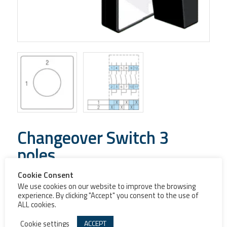
Changeover Switch 3
poles
Cookie Consent
Changeover Switch 3 poles – Scheme 56
We use cookies on our website to improve the browsing
experience. By clicking "Accept" you consent to the use of
ALL cookies.
Grandezza
Cookie settings
ACCEPT
Commutatore